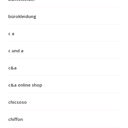
bürokleidung
c a
c und a
c&a
c&a online shop
chicsoso
chiffon