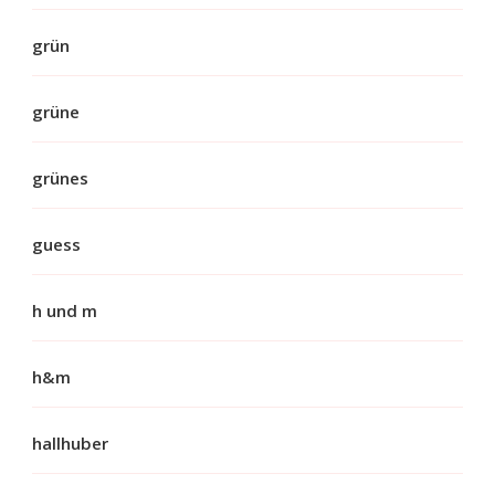
grün
grüne
grünes
guess
h und m
h&m
hallhuber