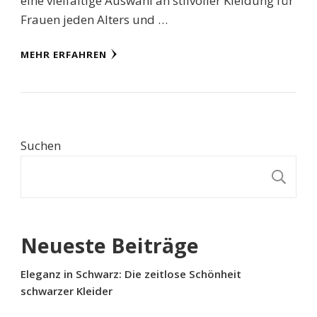
eine vielfältige Auswahl an stilvoller Kleidung für
Frauen jeden Alters und …
MEHR ERFAHREN
Suchen
S
Neueste Beiträge
Eleganz in Schwarz: Die zeitlose Schönheit
schwarzer Kleider