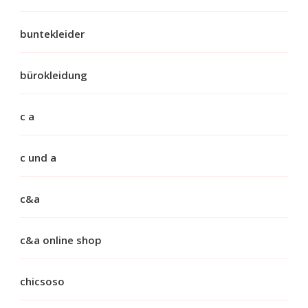
buntekleider
bürokleidung
c a
c und a
c&a
c&a online shop
chicsoso