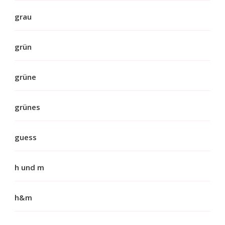
grau
grün
grüne
grünes
guess
h und m
h&m