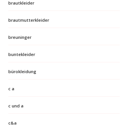
brautkleider
brautmutterkleider
breuninger
buntekleider
bürokleidung
c a
c und a
c&a