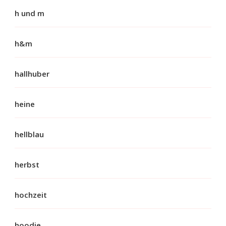
h und m
h&m
hallhuber
heine
hellblau
herbst
hochzeit
hoodie