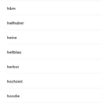
h&m
hallhuber
heine
hellblau
herbst
hochzeit
hoodie