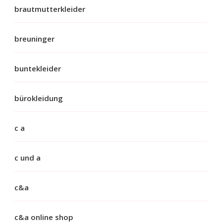
brautmutterkleider
breuninger
buntekleider
bürokleidung
c a
c und a
c&a
c&a online shop