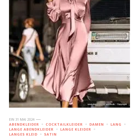
EIN
31 MAI 2024
ABENDKLEIDER
COCKTAILKLEIDER
DAMEN
LANG
LANGE ABENDKLEIDER
LANGE KLEIDER
LANGES KLEID
SATIN