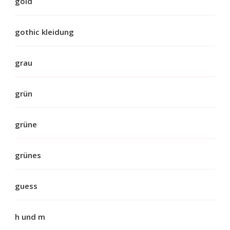
gold
gothic kleidung
grau
grün
grüne
grünes
guess
h und m