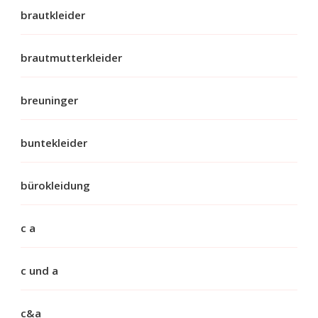
brautkleider
brautmutterkleider
breuninger
buntekleider
bürokleidung
c a
c und a
c&a