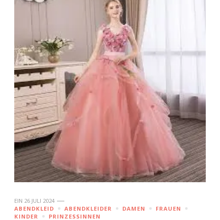
EIN
26 JULI 2024
ABENDKLEID
ABENDKLEIDER
DAMEN
FRAUEN
KINDER
PRINZESSINNEN