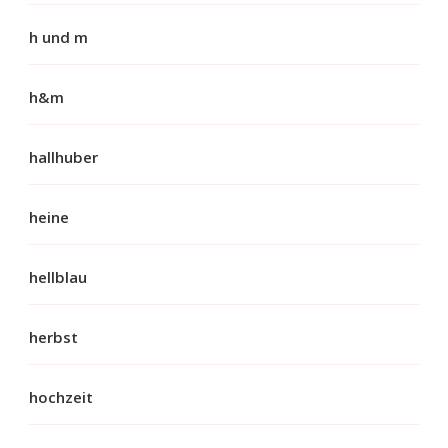
h und m
h&m
hallhuber
heine
hellblau
herbst
hochzeit