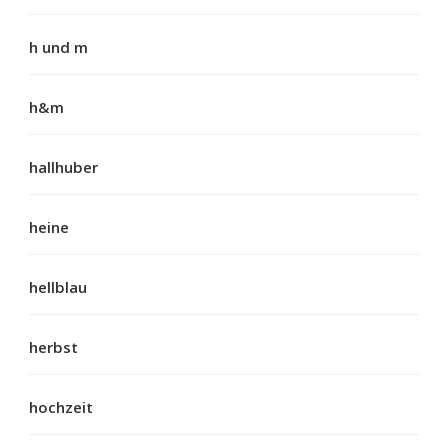
h und m
h&m
hallhuber
heine
hellblau
herbst
hochzeit