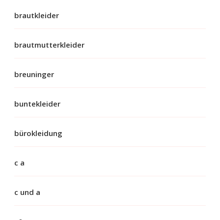
brautkleider
brautmutterkleider
breuninger
buntekleider
bürokleidung
c a
c und a