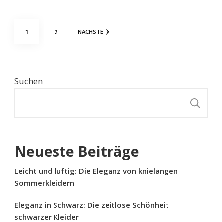
Seitennummerierung
SEITE
SEITE
1
2
NÄCHSTE
der
Beiträge
Suchen
S
Neueste Beiträge
Leicht und luftig: Die Eleganz von knielangen
Sommerkleidern
Eleganz in Schwarz: Die zeitlose Schönheit
schwarzer Kleider