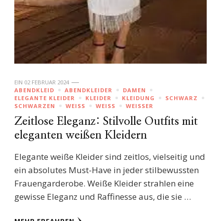
EIN
02 FEBRUAR 2024
ABENDKLEID
ABENDKLEIDER
DAMEN
ELEGANTE KLEIDER
KLEIDER
KLEIDUNG
SCHWARZ
SCHWARZEN
WEISS
WEISS
WEISSER
Zeitlose Eleganz: Stilvolle Outfits mit
eleganten weißen Kleidern
Elegante weiße Kleider sind zeitlos, vielseitig und
ein absolutes Must-Have in jeder stilbewussten
Frauengarderobe. Weiße Kleider strahlen eine
gewisse Eleganz und Raffinesse aus, die sie …
MEHR ERFAHREN