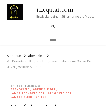
rncqatar.com
Entdecke deinen Stil, umarme die Mode.
Startseite
abendkleid
Verführerische Eleganz: Lange Abendkleider mit Spitze für
unvergessliche Auftritte
EIN
13 SEPTEMBER 2023
ABENDKLEID
ABENDKLEIDER
LANGE ABENDKLEIDER
LANGE KLEIDER
LANGES KLEID
SPITZE