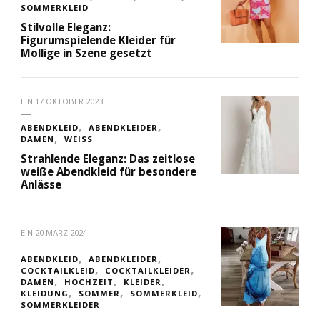
SOMMERKLEID
Stilvolle Eleganz:
Figurumspielende Kleider für
Mollige in Szene gesetzt
EIN
17 OKTOBER 2023
ABENDKLEID
ABENDKLEIDER
DAMEN
WEISS
Strahlende Eleganz: Das zeitlose
weiße Abendkleid für besondere
Anlässe
EIN
20 MÄRZ 2024
ABENDKLEID
ABENDKLEIDER
COCKTAILKLEID
COCKTAILKLEIDER
DAMEN
HOCHZEIT
KLEIDER
KLEIDUNG
SOMMER
SOMMERKLEID
SOMMERKLEIDER