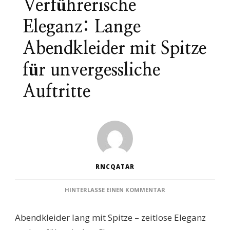
Verführerische
Eleganz: Lange
Abendkleider mit Spitze
für unvergessliche
Auftritte
RNCQATAR
ZU
HINTERLASSE EINEN KOMMENTAR
VERFÜHRERISCHE
ELEGANZ:
Abendkleider lang mit Spitze – zeitlose Eleganz
LANGE
ABENDKLEIDER