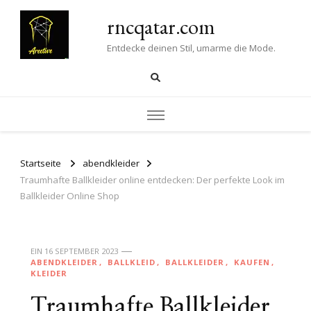
rncqatar.com
Entdecke deinen Stil, umarme die Mode.
Startseite
abendkleider
Traumhafte Ballkleider online entdecken: Der perfekte Look im
Ballkleider Online Shop
EIN
16 SEPTEMBER 2023
ABENDKLEIDER
BALLKLEID
BALLKLEIDER
KAUFEN
KLEIDER
Traumhafte Ballkleider