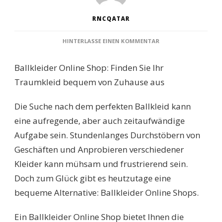
RNCQATAR
ZU
HINTERLASSE EINEN KOMMENTAR
TRAUMHAFTE
BALLKLEIDER
Ballkleider Online Shop: Finden Sie Ihr
ONLINE
ENTDECKEN:
Traumkleid bequem von Zuhause aus
DER
PERFEKTE
Die Suche nach dem perfekten Ballkleid kann
LOOK
IM
eine aufregende, aber auch zeitaufwändige
BALLKLEIDER
Aufgabe sein. Stundenlanges Durchstöbern von
ONLINE
SHOP
Geschäften und Anprobieren verschiedener
Kleider kann mühsam und frustrierend sein.
Doch zum Glück gibt es heutzutage eine
bequeme Alternative: Ballkleider Online Shops.
Ein Ballkleider Online Shop bietet Ihnen die