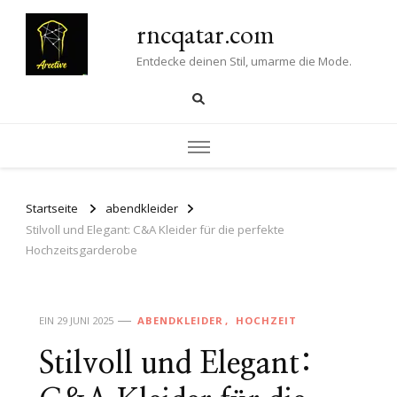
rncqatar.com
Entdecke deinen Stil, umarme die Mode.
Startseite
abendkleider
Stilvoll und Elegant: C&A Kleider für die perfekte
Hochzeitsgarderobe
EIN
29 JUNI 2025
ABENDKLEIDER
HOCHZEIT
Stilvoll und Elegant: