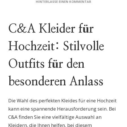
ZU
HINTERLASSE EINEN KOMMENTAR
STILVOLL
UND
ELEGANT:
C&A
C&A Kleider für
KLEIDER
FÜR
DIE
Hochzeit: Stilvolle
PERFEKTE
HOCHZEITSGARDERO
Outfits für den
besonderen Anlass
Die Wahl des perfekten Kleides für eine Hochzeit
kann eine spannende Herausforderung sein. Bei
C&A finden Sie eine vielfältige Auswahl an
Kleidern, die Ihnen helfen, bei diesem