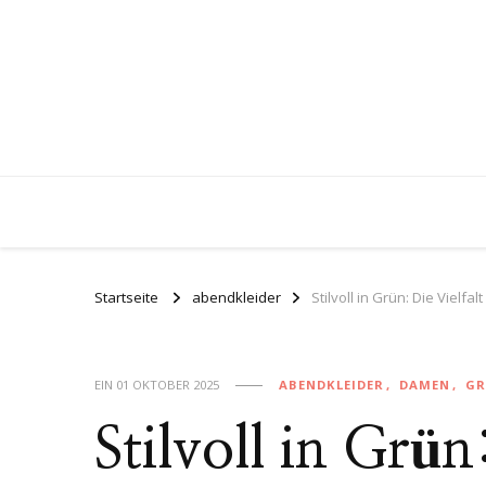
Startseite
abendkleider
Stilvoll in Grün: Die Vielf
EIN
01 OKTOBER 2025
ABENDKLEIDER
DAMEN
G
Stilvoll in Grün