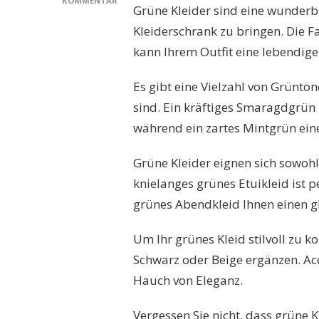
KOMMENTAR
Grüne Kleider sind eine wunderba
ZU
STILVOLL
Kleiderschrank zu bringen. Die 
IN
kann Ihrem Outfit eine lebendige
GRÜN:
DIE
VIELFALT
Es gibt eine Vielzahl von Grüntö
DER
sind. Ein kräftiges Smaragdgrün 
GRÜNEN
KLEIDER
während ein zartes Mintgrün ein
ENTDECKEN
Grüne Kleider eignen sich sowohl
knielanges grünes Etuikleid ist 
grünes Abendkleid Ihnen einen gl
Um Ihr grünes Kleid stilvoll zu 
Schwarz oder Beige ergänzen. Acc
Hauch von Eleganz.
Vergessen Sie nicht, dass grüne Kl