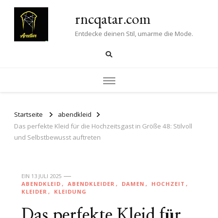
rncqatar.com
Entdecke deinen Stil, umarme die Mode.
Startseite
abendkleid
Das perfekte Kleid für die Hochzeitsgast in Größe 48: Stilvoll
und Selbstbewusst auftreten
EIN
13 JULI 2025
ABENDKLEID
ABENDKLEIDER
DAMEN
HOCHZEIT
KLEIDER
KLEIDUNG
Das perfekte Kleid für