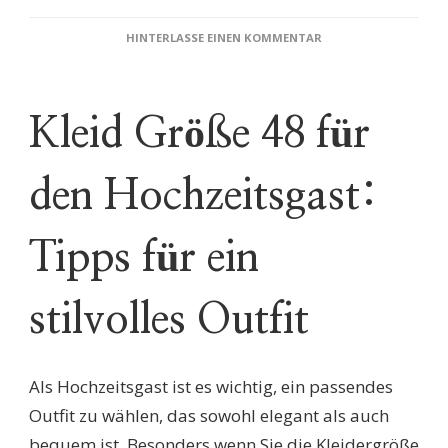
ZU
HINTERLASSE EINEN KOMMENTAR
DAS
PERFEKTE
KLEID
FÜR
Kleid Größe 48 für
DIE
HOCHZEITSGAST
IN
den Hochzeitsgast:
GRÖSSE 4
8: S
TILVOLL U
ND S
Tipps für ein
ELBSTBEWUSST A
UFTRETEN
stilvolles Outfit
Als Hochzeitsgast ist es wichtig, ein passendes
Outfit zu wählen, das sowohl elegant als auch
bequem ist. Besonders wenn Sie die Kleidergröße