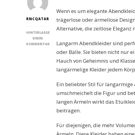
Wenn es um elegante Abendkleid
trägerlose oder ärmellose Desig
RNCQATAR
Alternative, die zeitlose Eleganz
HINTERLASSE
EINEN
Langarm Abendkleider sind perfe
KOMMENTAR
ZU
oder Bälle. Sie bieten nicht nur
LANGARM
Hauch von Geheimnis und Klasse.
ABENDKLEIDER:
ZEITLOSE
langärmelige Kleider jedem Körp
ELEGANZ
FÜR
Ein beliebter Stil für langarmige 
BESONDERE
ANLÄSSE
umschmeichelt die Figur und bet
langen Ärmeln wirkt das Etuiklei
beitragen.
Für diejenigen, die mehr Volumen
Ärmeln. Diese Kleider haben eine