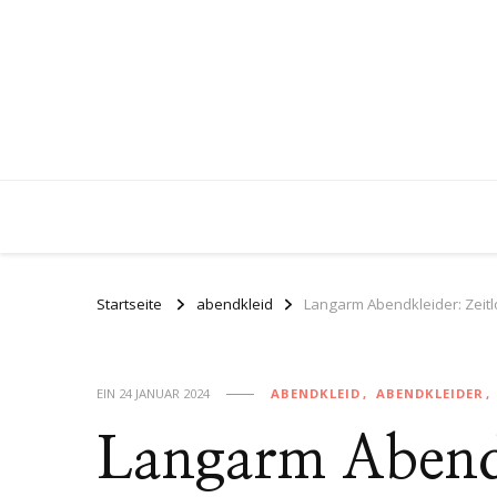
Startseite
abendkleid
Langarm Abendkleider: Zeit
EIN
24 JANUAR 2024
ABENDKLEID
ABENDKLEIDER
Langarm Abendk