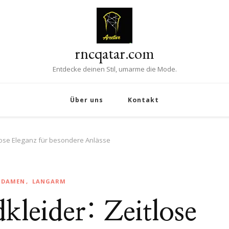
rncqatar.com
Entdecke deinen Stil, umarme die Mode.
Über uns
Kontakt
lose Eleganz für besondere Anlässe
DAMEN
LANGARM
leider: Zeitlose