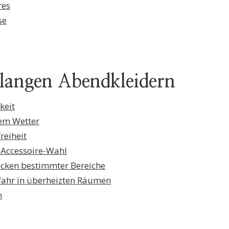
res
se
 langen Abendkleidern
keit
em Wetter
reiheit
 Accessoire-Wahl
ecken bestimmter Bereiche
fahr in überheizten Räumen
n