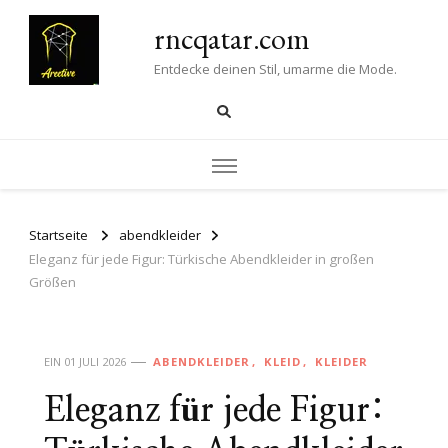
rncqatar.com
Entdecke deinen Stil, umarme die Mode.
Startseite
abendkleider
Eleganz für jede Figur: Türkische Abendkleider in großen
Größen
EIN
01 JULI 2026
ABENDKLEIDER
KLEID
KLEIDER
Eleganz für jede Figur: