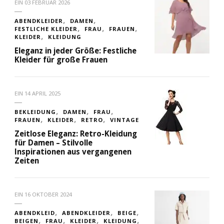
EIN
03 FEBRUAR 2026
ABENDKLEIDER
DAMEN
FESTLICHE KLEIDER
FRAU
FRAUEN
KLEIDER
KLEIDUNG
Eleganz in jeder Größe: Festliche
Kleider für große Frauen
EIN
14 APRIL 2025
BEKLEIDUNG
DAMEN
FRAU
FRAUEN
KLEIDER
RETRO
VINTAGE
Zeitlose Eleganz: Retro-Kleidung
für Damen – Stilvolle
Inspirationen aus vergangenen
Zeiten
EIN
16 OKTOBER 2024
ABENDKLEID
ABENDKLEIDER
BEIGE
BEIGEN
FRAU
KLEIDER
KLEIDUNG