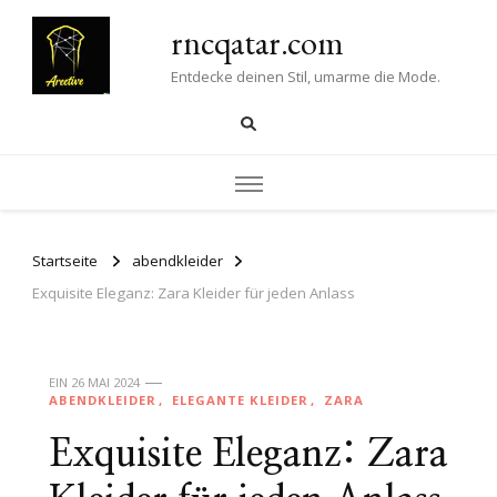
rncqatar.com
Entdecke deinen Stil, umarme die Mode.
Startseite
abendkleider
Exquisite Eleganz: Zara Kleider für jeden Anlass
EIN
26 MAI 2024
ABENDKLEIDER
ELEGANTE KLEIDER
ZARA
Exquisite Eleganz: Zara