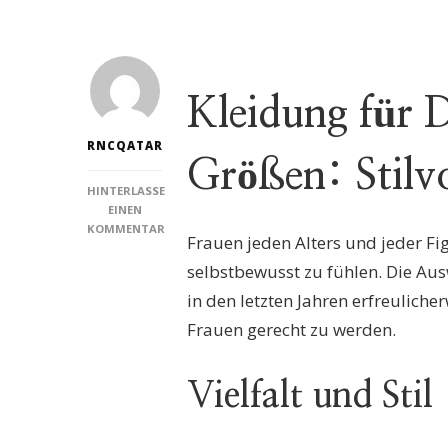
Kleidung für 
RNCQATAR
Größen: Stilv
HINTERLASSE
EINEN
KOMMENTAR
Frauen jeden Alters und jeder Fig
ZU
STILVOLLE
selbstbewusst zu fühlen. Die Au
KLEIDUNG
in den letzten Jahren erfreuliche
FÜR
DAMEN
Frauen gerecht zu werden.
IN
GROSSEN G
RÖSSEN: MO
Vielfalt und Stil
DETRENDS UN
D TI
PPS