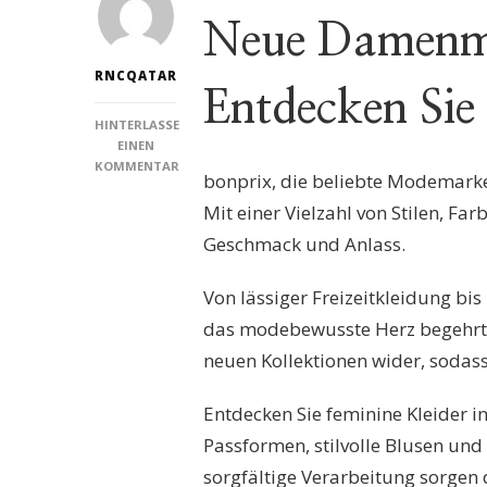
Neue Damenmo
RNCQATAR
Entdecken Sie 
HINTERLASSE
EINEN
KOMMENTAR
bonprix, die beliebte Modemarke,
ZU
ENTDECKEN
Mit einer Vielzahl von Stilen, Fa
SIE
Geschmack und Anlass.
DIE
NEUESTEN
TRENDS
Von lässiger Freizeitkleidung bis
IN
das modebewusste Herz begehrt. 
DER
BONPRIX
neuen Kollektionen wider, sodass
DAMENMODE!
Entdecken Sie feminine Kleider i
Passformen, stilvolle Blusen und
sorgfältige Verarbeitung sorgen d