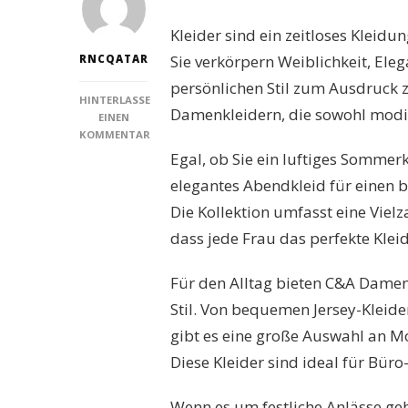
Kleider sind ein zeitloses Kleidu
Sie verkörpern Weiblichkeit, Ele
RNCQATAR
persönlichen Stil zum Ausdruck z
HINTERLASSE
Damenkleidern, die sowohl modis
EINEN
KOMMENTAR
ZU
Egal, ob Sie ein luftiges Sommer
STILVOLL
elegantes Abendkleid für einen 
UND
VIELSEITIG:
Die Kollektion umfasst eine Vielza
ENTDECKEN
dass jede Frau das perfekte Kleid
SIE
DIE
NEUESTEN
Für den Alltag bieten C&A Dame
C&A
Stil. Von bequemen Jersey-Kleid
DAMENKLEIDER
gibt es eine große Auswahl an Mo
Diese Kleider sind ideal für Bür
Wenn es um festliche Anlässe geht