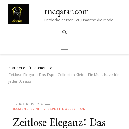
rncqatar.com
Entdecke deinen Stil, umarme die Mode.
Startseite
damen
Zeitlose Eleganz: Das Esprit Collection Kleid – Ein Must-have für
jeden Anlass
EIN
16 AUGUST 2024
DAMEN
ESPRIT
ESPRIT COLLECTION
Zeitlose Eleganz: Das