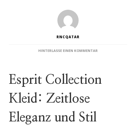
RNCQATAR
ZU
HINTERLASSE EINEN KOMMENTAR
ZEITLOSE
ELEGANZ:
DAS
ESPRIT
Esprit Collection
COLLECTION
KLEID
–
Kleid: Zeitlose
EIN
MUST-
HAVE
FÜR
Eleganz und Stil
JEDEN
ANLASS