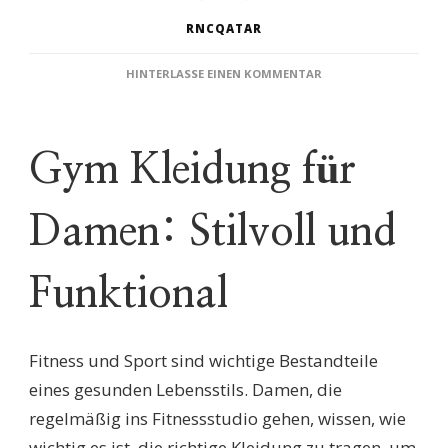
RNCQATAR
ZU
HINTERLASSE EINEN KOMMENTAR
STILVOLLE
GYM
KLEIDUNG
FÜR
Gym Kleidung für
DAMEN:
FITNESS
UND
Damen: Stilvoll und
MODE
VEREINT
Funktional
Fitness und Sport sind wichtige Bestandteile
eines gesunden Lebensstils. Damen, die
regelmäßig ins Fitnessstudio gehen, wissen, wie
wichtig es ist, die richtige Kleidung zu tragen, um