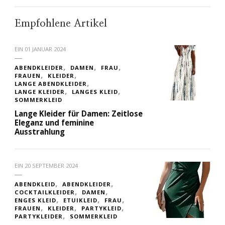
Empfohlene Artikel
EIN
01 JANUAR 2024
ABENDKLEIDER
DAMEN
FRAU
FRAUEN
KLEIDER
LANGE ABENDKLEIDER
LANGE KLEIDER
LANGES KLEID
SOMMERKLEID
Lange Kleider für Damen: Zeitlose
Eleganz und feminine
Ausstrahlung
EIN
20 SEPTEMBER 2024
ABENDKLEID
ABENDKLEIDER
COCKTAILKLEIDER
DAMEN
ENGES KLEID
ETUIKLEID
FRAU
FRAUEN
KLEIDER
PARTYKLEID
PARTYKLEIDER
SOMMERKLEID