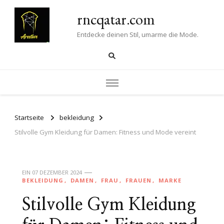
rncqatar.com
Entdecke deinen Stil, umarme die Mode.
Startseite
bekleidung
Stilvolle Gym Kleidung für Damen: Fitness und Mode vereint
EIN
07 DEZEMBER 2024
BEKLEIDUNG
DAMEN
FRAU
FRAUEN
MARKE
Stilvolle Gym Kleidung