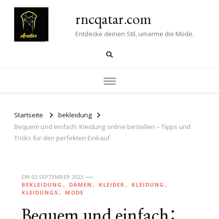
rncqatar.com
Entdecke deinen Stil, umarme die Mode.
Startseite
bekleidung
Bequem und einfach: Kleidung online bestellen – Tipps und
Tricks für den perfekten Einkauf
EIN
03 SEPTEMBER 2023
BEKLEIDUNG
DAMEN
KLEIDER
KLEIDUNG
KLEIDUNGS
MODE
Bequem und einfach: