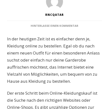
RNCQATAR
ZU
HINTERLASSE EINEN KOMMENTAR
BEQUEM
UND
In der heutigen Zeit ist es einfacher denn je,
EINFACH:
KLEIDUNG
Kleidung online zu bestellen. Egal ob du nach
ONLINE
einem neuen Outfit für einen besonderen Anlass
BESTELLEN
–
suchst oder einfach nur deine Garderobe
TIPPS
auffrischen möchtest, das Internet bietet eine
UND
TRICKS
Vielzahl von Möglichkeiten, um bequem von zu
FÜR
Hause aus Kleidung zu bestellen.
DEN
PERFEKTEN
EINKAUF
Der erste Schritt beim Online-Kleidungskauf ist
die Suche nach den richtigen Websites oder
Online-Shops. Es gibt unzählige Optionen zur