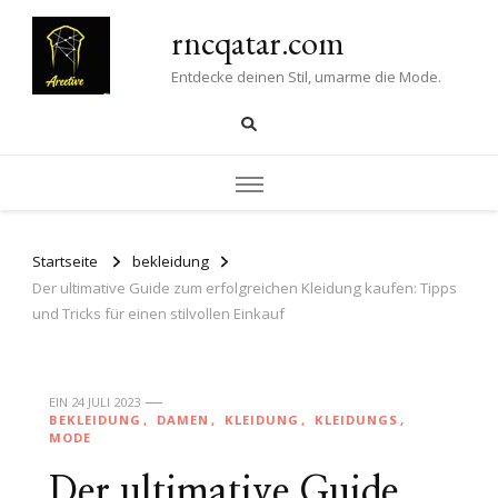
rncqatar.com
Entdecke deinen Stil, umarme die Mode.
Startseite
bekleidung
Der ultimative Guide zum erfolgreichen Kleidung kaufen: Tipps
und Tricks für einen stilvollen Einkauf
EIN
24 JULI 2023
BEKLEIDUNG
DAMEN
KLEIDUNG
KLEIDUNGS
MODE
Der ultimative Guide