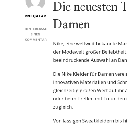
Die neuesten T
RNCQATAR
Damen
HINTERLASSE
EINEN
KOMMENTAR
Nike, eine weltweit bekannte Mar
ZU
STILVOLL
der Modewelt großer Beliebtheit.
UND
beeindruckende Auswahl an Damenk
SPORTLICH:
DIE
VIELFALT
Die Nike Kleider für Damen vere
DER
innovativen Materialien und Schni
NIKE
KLEIDER
gleichzeitig großen Wert auf ihr
FÜR
oder beim Treffen mit Freunden i
DAMEN
zugleich.
Von lässigen Sweatkleidern bis hi