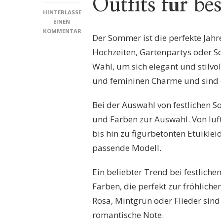
Outfits für be
HINTERLASSE
EINEN
KOMMENTAR
Der Sommer ist die perfekte Jahre
ZU
STILVOLL
Hochzeiten, Gartenpartys oder S
UND
Wahl, um sich elegant und stilvoll
ELEGANT:
FESTLICHE
und femininen Charme und sind 
SOMMERKLEIDER
FÜR
Bei der Auswahl von festlichen So
BESONDERE
ANLÄSSE
und Farben zur Auswahl. Von luft
IM
bis hin zu figurbetonten Etuikle
SOMMER
passende Modell.
Ein beliebter Trend bei festlich
Farben, die perfekt zur fröhlic
Rosa, Mintgrün oder Flieder sind
romantische Note.