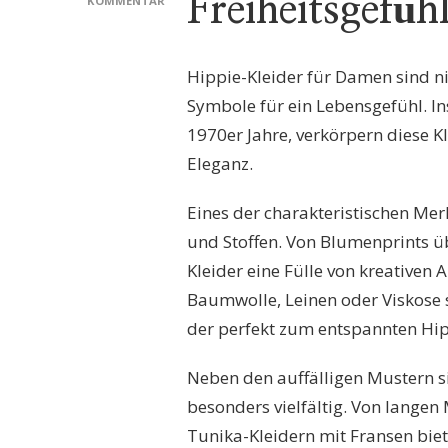
Freiheitsgefüh
KOMMENTAR
ZU
ENTDECKEN
SIE
Hippie-Kleider für Damen sind n
DIE
ZEITLOSE
Symbole für ein Lebensgefühl. I
ELEGANZ
1970er Jahre, verkörpern diese Kl
VON
HIPPIE-
Eleganz.
KLEIDERN
FÜR
Eines der charakteristischen Mer
DAMEN
und Stoffen. Von Blumenprints üb
Kleider eine Fülle von kreativen 
Baumwolle, Leinen oder Viskose 
der perfekt zum entspannten Hipp
Neben den auffälligen Mustern s
besonders vielfältig. Von langen
Tunika-Kleidern mit Fransen biete