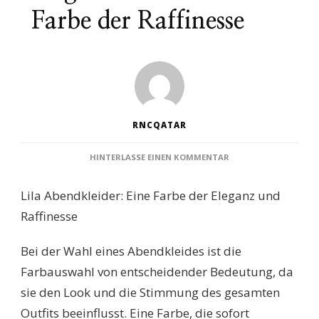
Farbe der Raffinesse
RNCQATAR
ZU
HINTERLASSE EINEN KOMMENTAR
LILA
ABENDKLEID:
Lila Abendkleider: Eine Farbe der Eleganz und
ELEGANZ
UND
Raffinesse
STIL
IN
Bei der Wahl eines Abendkleides ist die
DER
FARBE
Farbauswahl von entscheidender Bedeutung, da
DER
sie den Look und die Stimmung des gesamten
RAFFINESSE
Outfits beeinflusst. Eine Farbe, die sofort