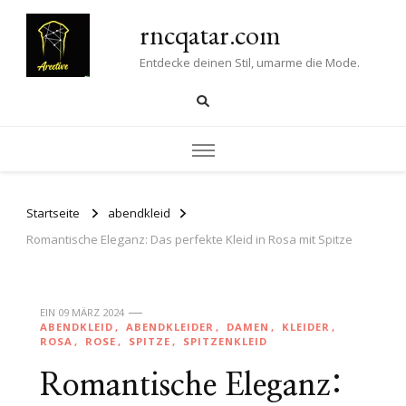
rncqatar.com
Entdecke deinen Stil, umarme die Mode.
Startseite
abendkleid
Romantische Eleganz: Das perfekte Kleid in Rosa mit Spitze
EIN
09 MÄRZ 2024
ABENDKLEID
ABENDKLEIDER
DAMEN
KLEIDER
ROSA
ROSE
SPITZE
SPITZENKLEID
Romantische Eleganz: