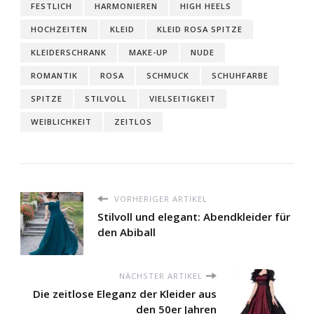
FESTLICH
HARMONIEREN
HIGH HEELS
HOCHZEITEN
KLEID
KLEID ROSA SPITZE
KLEIDERSCHRANK
MAKE-UP
NUDE
ROMANTIK
ROSA
SCHMUCK
SCHUHFARBE
SPITZE
STILVOLL
VIELSEITIGKEIT
WEIBLICHKEIT
ZEITLOS
VORHERIGER ARTIKEL
Stilvoll und elegant: Abendkleider für
den Abiball
NÄCHSTER ARTIKEL
Die zeitlose Eleganz der Kleider aus
den 50er Jahren