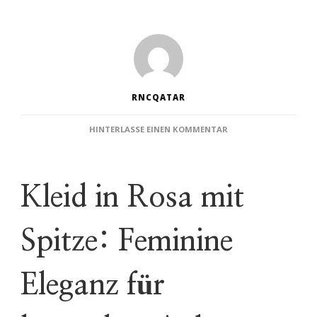
RNCQATAR
ZU
HINTERLASSE EINEN KOMMENTAR
ROMANTISCHE
ELEGANZ:
DAS
PERFEKTE
Kleid in Rosa mit
KLEID
IN
ROSA
Spitze: Feminine
MIT
SPITZE
Eleganz für